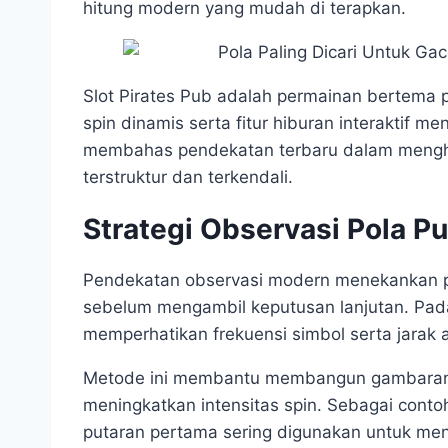
hitung modern yang mudah di terapkan.
Slot Pirates Pub adalah permainan bertema
spin dinamis serta fitur hiburan interaktif men
membahas pendekatan terbaru dalam menghit
terstruktur dan terkendali.
Strategi Observasi Pola P
Pendekatan observasi modern menekankan p
sebelum mengambil keputusan lanjutan. Pada 
memperhatikan frekuensi simbol serta jarak a
Metode ini membantu membangun gambaran 
meningkatkan intensitas spin. Sebagai con
putaran pertama sering digunakan untuk men