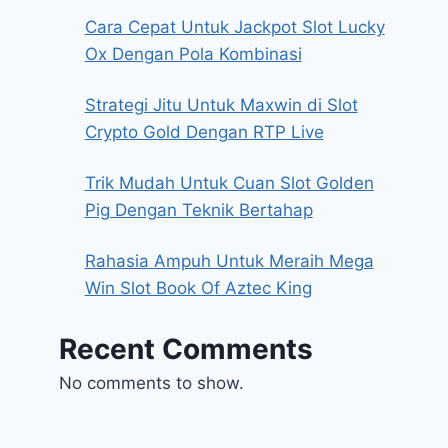
Cara Cepat Untuk Jackpot Slot Lucky
Ox Dengan Pola Kombinasi
Strategi Jitu Untuk Maxwin di Slot
Crypto Gold Dengan RTP Live
Trik Mudah Untuk Cuan Slot Golden
Pig Dengan Teknik Bertahap
Rahasia Ampuh Untuk Meraih Mega
Win Slot Book Of Aztec King
Recent Comments
No comments to show.