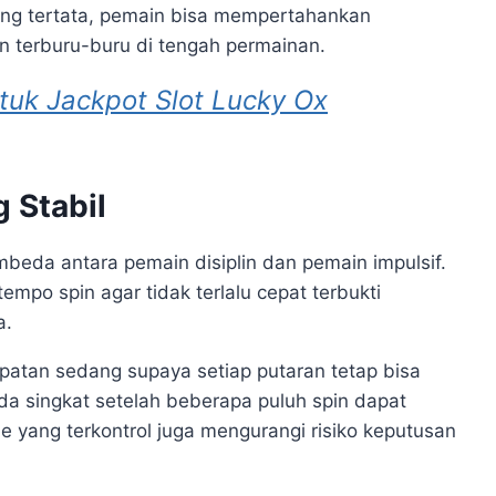
yang tertata, pemain bisa mempertahankan
n terburu-buru di tengah permainan.
tuk Jackpot Slot Lucky Ox
 Stabil
mbeda antara pemain disiplin dan pemain impulsif.
empo spin agar tidak terlalu cepat terbukti
a.
atan sedang supaya setiap putaran tetap bisa
da singkat setelah beberapa puluh spin dapat
me yang terkontrol juga mengurangi risiko keputusan