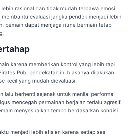
 lebih rasional dan tidak mudah terbawa emosi.
uga membantu evaluasi jangka pendek menjadi lebih
in, pemain dapat menjaga ritme bermain tetap
g.
ertahap
ain karena memberikan kontrol yang lebih rapi
Pirates Pub, pendekatan ini biasanya dilakukan
e kecil yang mudah dievaluasi.
 lalu berhenti sejenak untuk menilai performa
igus mencegah permainan berjalan terlalu agresif.
pemain menyesuaikan tempo berdasarkan kondisi
u menjadi lebih efisien karena setiap sesi