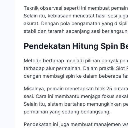
Teknik observasi seperti ini membuat pemain
Selain itu, kebiasaan mencatat hasil sesi j
akurat. Dengan pola pengamatan yang disipl
stabil dan terarah sepanjang sesi berlangsun
Pendekatan Hitung Spin B
Metode bertahap menjadi pilihan banyak pem
terhadap alur permainan. Dalam praktik Slot 
dengan membagi spin ke dalam beberapa fas
Misalnya, pemain menetapkan blok 25 putaran
sesi. Cara ini membantu menjaga fokus sekal
Selain itu, sistem bertahap memungkinkan 
permainan yang sedang berlangsung.
Pendekatan ini juga membuat manajemen wakt