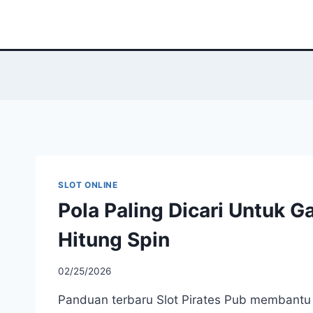
Skip
to
content
SLOT ONLINE
Pola Paling Dicari Untuk G
Hitung Spin
02/25/2026
Panduan terbaru Slot Pirates Pub membantu 