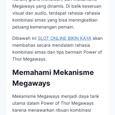
Megaways yang dinamis. Di balik keseruan
visual dan audio, terdapat rahasia-rahasia
kombinasi emas yang bisa meningkatkan
peluang kemenangan pemain.
Dibawah ini
SLOT ONLINE BIKIN KAYA
akan
membahas secara mendalam rahasia
kombinasi emas dan tips bermain Power of
Thor Megaways.
Memahami Mekanisme
Megaways
Mekanisme Megaways menjadi daya tarik
utama dalam Power of Thor Megaways
karena menawarkan ribuan kombinasi