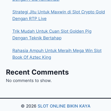
Strategi Jitu Untuk Maxwin di Slot Crypto Gold
Dengan RTP Live
Trik Mudah Untuk Cuan Slot Golden Pig
Dengan Teknik Bertahap
Rahasia Ampuh Untuk Meraih Mega Win Slot
Book Of Aztec King
Recent Comments
No comments to show.
© 2026
SLOT ONLINE BIKIN KAYA