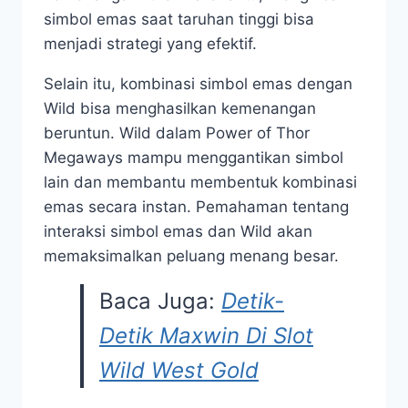
simbol emas saat taruhan tinggi bisa
menjadi strategi yang efektif.
Selain itu, kombinasi simbol emas dengan
Wild bisa menghasilkan kemenangan
beruntun. Wild dalam Power of Thor
Megaways mampu menggantikan simbol
lain dan membantu membentuk kombinasi
emas secara instan. Pemahaman tentang
interaksi simbol emas dan Wild akan
memaksimalkan peluang menang besar.
Baca Juga:
Detik-
Detik Maxwin Di Slot
Wild West Gold