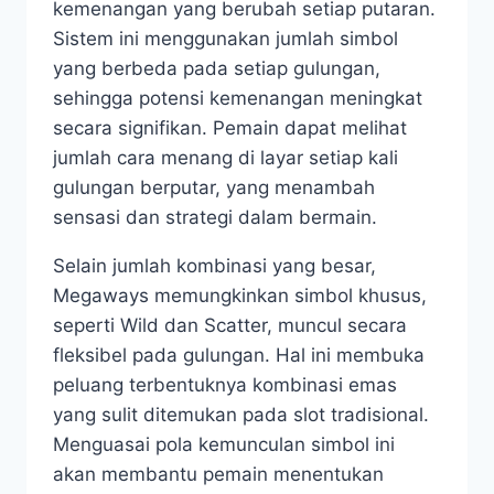
kemenangan yang berubah setiap putaran.
Sistem ini menggunakan jumlah simbol
yang berbeda pada setiap gulungan,
sehingga potensi kemenangan meningkat
secara signifikan. Pemain dapat melihat
jumlah cara menang di layar setiap kali
gulungan berputar, yang menambah
sensasi dan strategi dalam bermain.
Selain jumlah kombinasi yang besar,
Megaways memungkinkan simbol khusus,
seperti Wild dan Scatter, muncul secara
fleksibel pada gulungan. Hal ini membuka
peluang terbentuknya kombinasi emas
yang sulit ditemukan pada slot tradisional.
Menguasai pola kemunculan simbol ini
akan membantu pemain menentukan