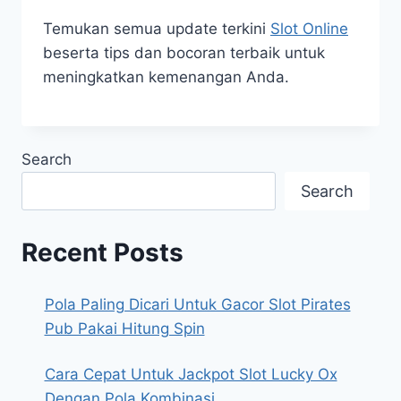
Temukan semua update terkini
Slot Online
beserta tips dan bocoran terbaik untuk
meningkatkan kemenangan Anda.
Search
Search
Recent Posts
Pola Paling Dicari Untuk Gacor Slot Pirates
Pub Pakai Hitung Spin
Cara Cepat Untuk Jackpot Slot Lucky Ox
Dengan Pola Kombinasi