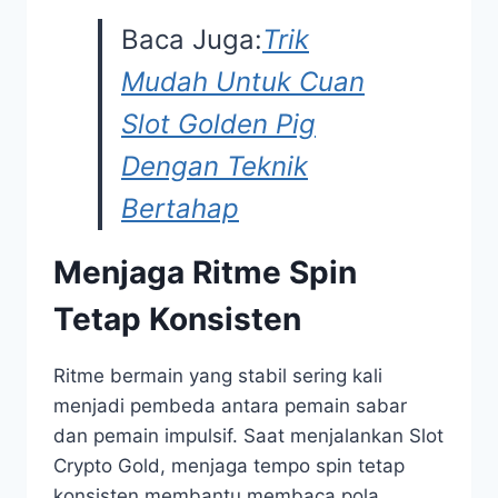
Baca Juga:
Trik
Mudah Untuk Cuan
Slot Golden Pig
Dengan Teknik
Bertahap
Menjaga Ritme Spin
Tetap Konsisten
Ritme bermain yang stabil sering kali
menjadi pembeda antara pemain sabar
dan pemain impulsif. Saat menjalankan Slot
Crypto Gold, menjaga tempo spin tetap
konsisten membantu membaca pola