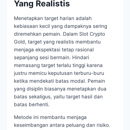
Yang Realistis
Menetapkan target harian adalah
kebiasaan kecil yang dampaknya sering
diremehkan pemain. Dalam Slot Crypto
Gold, target yang realistis membantu
menjaga ekspektasi tetap rasional
sepanjang sesi bermain. Hindari
memasang target terlalu tinggi karena
justru memicu keputusan terburu-buru
ketika mendekati batas modal. Pemain
yang disiplin biasanya menetapkan dua
batas sekaligus, yaitu target hasil dan
batas berhenti.
Metode ini membantu menjaga
keseimbangan antara peluang dan risiko.