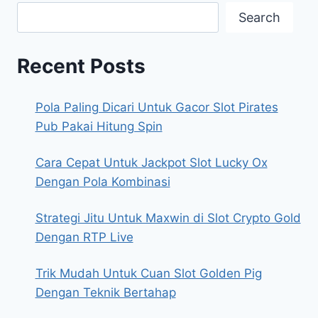
Search
Recent Posts
Pola Paling Dicari Untuk Gacor Slot Pirates
Pub Pakai Hitung Spin
Cara Cepat Untuk Jackpot Slot Lucky Ox
Dengan Pola Kombinasi
Strategi Jitu Untuk Maxwin di Slot Crypto Gold
Dengan RTP Live
Trik Mudah Untuk Cuan Slot Golden Pig
Dengan Teknik Bertahap