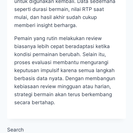
untuk digunakan kembali. Data sederhana
seperti durasi bermain, nilai RTP saat
mulai, dan hasil akhir sudah cukup
memberi insight berharga.
Pemain yang rutin melakukan review
biasanya lebih cepat beradaptasi ketika
kondisi permainan berubah. Selain itu,
proses evaluasi membantu mengurangi
keputusan impulsif karena semua langkah
berbasis data nyata. Dengan membangun
kebiasaan review mingguan atau harian,
strategi bermain akan terus berkembang
secara bertahap.
Search