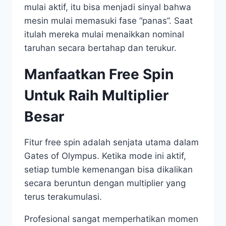
mulai aktif, itu bisa menjadi sinyal bahwa
mesin mulai memasuki fase “panas”. Saat
itulah mereka mulai menaikkan nominal
taruhan secara bertahap dan terukur.
Manfaatkan Free Spin
Untuk Raih Multiplier
Besar
Fitur free spin adalah senjata utama dalam
Gates of Olympus. Ketika mode ini aktif,
setiap tumble kemenangan bisa dikalikan
secara beruntun dengan multiplier yang
terus terakumulasi.
Profesional sangat memperhatikan momen