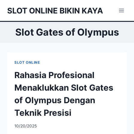
Skip
SLOT ONLINE BIKIN KAYA
to
content
Slot Gates of Olympus
SLOT ONLINE
Rahasia Profesional
Menaklukkan Slot Gates
of Olympus Dengan
Teknik Presisi
10/20/2025