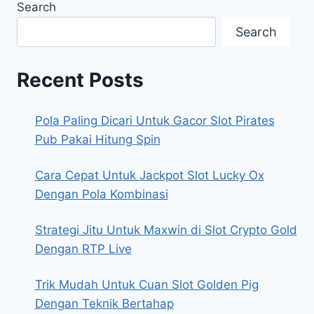
Search
Search
Recent Posts
Pola Paling Dicari Untuk Gacor Slot Pirates
Pub Pakai Hitung Spin
Cara Cepat Untuk Jackpot Slot Lucky Ox
Dengan Pola Kombinasi
Strategi Jitu Untuk Maxwin di Slot Crypto Gold
Dengan RTP Live
Trik Mudah Untuk Cuan Slot Golden Pig
Dengan Teknik Bertahap