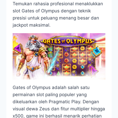
Temukan rahasia profesional menaklukkan
slot Gates of Olympus dengan teknik
presisi untuk peluang menang besar dan
jackpot maksimal.
Gates of Olympus adalah salah satu
permainan slot paling populer yang
dikeluarkan oleh Pragmatic Play. Dengan
visual dewa Zeus dan fitur multiplier hingga
x500, game ini berhasil menarik perhatian