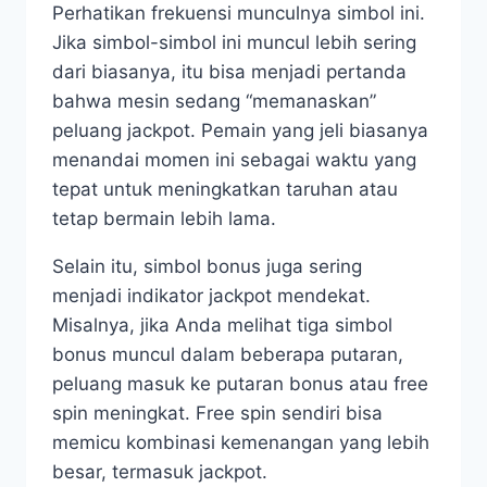
Perhatikan frekuensi munculnya simbol ini.
Jika simbol-simbol ini muncul lebih sering
dari biasanya, itu bisa menjadi pertanda
bahwa mesin sedang “memanaskan”
peluang jackpot. Pemain yang jeli biasanya
menandai momen ini sebagai waktu yang
tepat untuk meningkatkan taruhan atau
tetap bermain lebih lama.
Selain itu, simbol bonus juga sering
menjadi indikator jackpot mendekat.
Misalnya, jika Anda melihat tiga simbol
bonus muncul dalam beberapa putaran,
peluang masuk ke putaran bonus atau free
spin meningkat. Free spin sendiri bisa
memicu kombinasi kemenangan yang lebih
besar, termasuk jackpot.