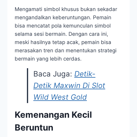
Mengamati simbol khusus bukan sekadar
mengandalkan keberuntungan. Pemain
bisa mencatat pola kemunculan simbol
selama sesi bermain. Dengan cara ini,
meski hasilnya tetap acak, pemain bisa
merasakan tren dan menentukan strategi
bermain yang lebih cerdas.
Baca Juga:
Detik-
Detik Maxwin Di Slot
Wild West Gold
Kemenangan Kecil
Beruntun