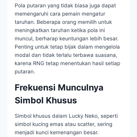
Pola putaran yang tidak biasa juga dapat
memengaruhi cara pemain mengatur
taruhan. Beberapa orang memilih untuk
meningkatkan taruhan ketika pola ini
muncul, berharap keuntungan lebih besar.
Penting untuk tetap bijak dalam mengelola
modal dan tidak terlalu terbawa suasana,
karena RNG tetap menentukan hasil setiap
putaran.
Frekuensi Munculnya
Simbol Khusus
Simbol khusus dalam Lucky Neko, seperti
simbol kucing emas atau scatter, sering
menjadi kunci kemenangan besar.