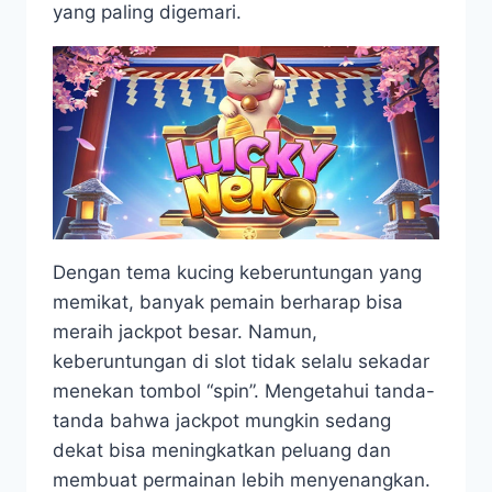
yang paling digemari.
Dengan tema kucing keberuntungan yang
memikat, banyak pemain berharap bisa
meraih jackpot besar. Namun,
keberuntungan di slot tidak selalu sekadar
menekan tombol “spin”. Mengetahui tanda-
tanda bahwa jackpot mungkin sedang
dekat bisa meningkatkan peluang dan
membuat permainan lebih menyenangkan.