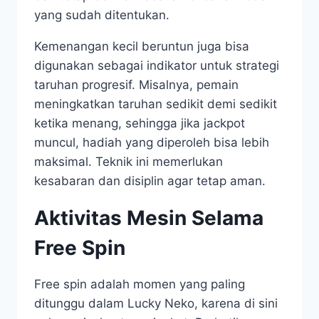
yang sudah ditentukan.
Kemenangan kecil beruntun juga bisa
digunakan sebagai indikator untuk strategi
taruhan progresif. Misalnya, pemain
meningkatkan taruhan sedikit demi sedikit
ketika menang, sehingga jika jackpot
muncul, hadiah yang diperoleh bisa lebih
maksimal. Teknik ini memerlukan
kesabaran dan disiplin agar tetap aman.
Aktivitas Mesin Selama
Free Spin
Free spin adalah momen yang paling
ditunggu dalam Lucky Neko, karena di sini