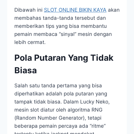
Dibawah ini
SLOT ONLINE BIKIN KAYA
akan
membahas tanda-tanda tersebut dan
memberikan tips yang bisa membantu
pemain membaca “sinyal” mesin dengan
lebih cermat.
Pola Putaran Yang Tidak
Biasa
Salah satu tanda pertama yang bisa
diperhatikan adalah pola putaran yang
tampak tidak biasa. Dalam Lucky Neko,
mesin slot diatur oleh algoritma RNG
(Random Number Generator), tetapi
beberapa pemain percaya ada “ritme”