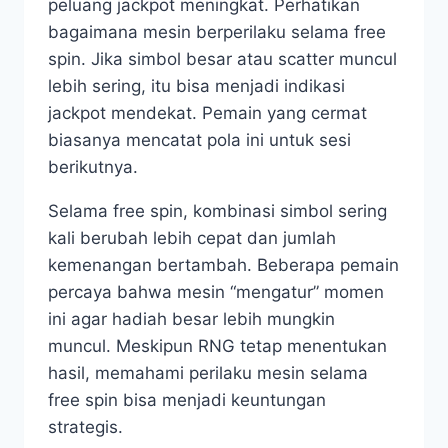
peluang jackpot meningkat. Perhatikan
bagaimana mesin berperilaku selama free
spin. Jika simbol besar atau scatter muncul
lebih sering, itu bisa menjadi indikasi
jackpot mendekat. Pemain yang cermat
biasanya mencatat pola ini untuk sesi
berikutnya.
Selama free spin, kombinasi simbol sering
kali berubah lebih cepat dan jumlah
kemenangan bertambah. Beberapa pemain
percaya bahwa mesin “mengatur” momen
ini agar hadiah besar lebih mungkin
muncul. Meskipun RNG tetap menentukan
hasil, memahami perilaku mesin selama
free spin bisa menjadi keuntungan
strategis.