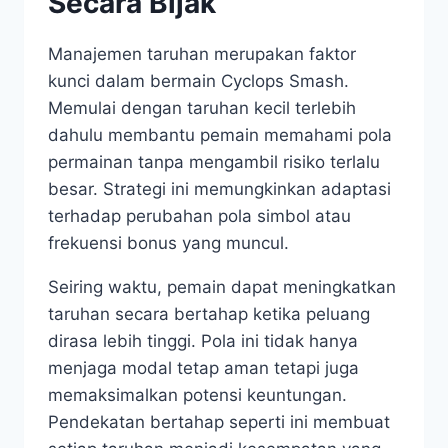
Secara Bijak
Manajemen taruhan merupakan faktor
kunci dalam bermain Cyclops Smash.
Memulai dengan taruhan kecil terlebih
dahulu membantu pemain memahami pola
permainan tanpa mengambil risiko terlalu
besar. Strategi ini memungkinkan adaptasi
terhadap perubahan pola simbol atau
frekuensi bonus yang muncul.
Seiring waktu, pemain dapat meningkatkan
taruhan secara bertahap ketika peluang
dirasa lebih tinggi. Pola ini tidak hanya
menjaga modal tetap aman tetapi juga
memaksimalkan potensi keuntungan.
Pendekatan bertahap seperti ini membuat