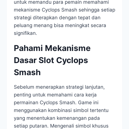
untuk memandu para pemain memahami
mekanisme Cyclops Smash sehingga setiap
strategi diterapkan dengan tepat dan
peluang menang bisa meningkat secara
signifikan.
Pahami Mekanisme
Dasar Slot Cyclops
Smash
Sebelum menerapkan strategi lanjutan,
penting untuk memahami cara kerja
permainan Cyclops Smash. Game ini
menggunakan kombinasi simbol tertentu
yang menentukan kemenangan pada
setiap putaran. Mengenali simbol khusus