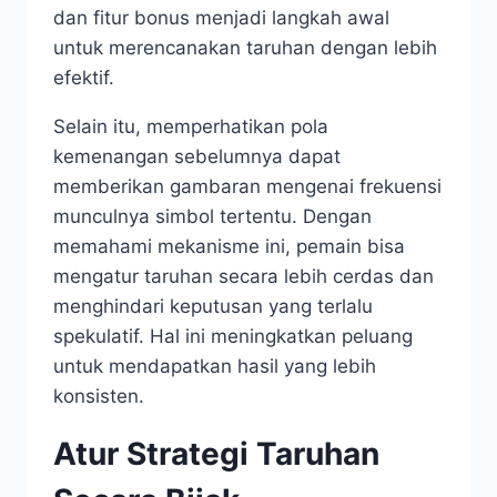
dan fitur bonus menjadi langkah awal
untuk merencanakan taruhan dengan lebih
efektif.
Selain itu, memperhatikan pola
kemenangan sebelumnya dapat
memberikan gambaran mengenai frekuensi
munculnya simbol tertentu. Dengan
memahami mekanisme ini, pemain bisa
mengatur taruhan secara lebih cerdas dan
menghindari keputusan yang terlalu
spekulatif. Hal ini meningkatkan peluang
untuk mendapatkan hasil yang lebih
konsisten.
Atur Strategi Taruhan