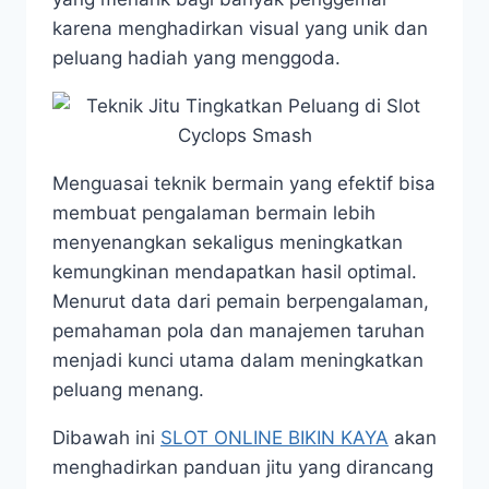
karena menghadirkan visual yang unik dan
peluang hadiah yang menggoda.
Menguasai teknik bermain yang efektif bisa
membuat pengalaman bermain lebih
menyenangkan sekaligus meningkatkan
kemungkinan mendapatkan hasil optimal.
Menurut data dari pemain berpengalaman,
pemahaman pola dan manajemen taruhan
menjadi kunci utama dalam meningkatkan
peluang menang.
Dibawah ini
SLOT ONLINE BIKIN KAYA
akan
menghadirkan panduan jitu yang dirancang