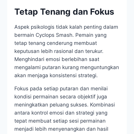
Tetap Tenang dan Fokus
Aspek psikologis tidak kalah penting dalam
bermain Cyclops Smash. Pemain yang
tetap tenang cenderung membuat
keputusan lebih rasional dan terukur.
Menghindari emosi berlebihan saat
mengalami putaran kurang menguntungkan
akan menjaga konsistensi strategi.
Fokus pada setiap putaran dan menilai
kondisi permainan secara objektif juga
meningkatkan peluang sukses. Kombinasi
antara kontrol emosi dan strategi yang
tepat membuat setiap sesi permainan
menjadi lebih menyenangkan dan hasil