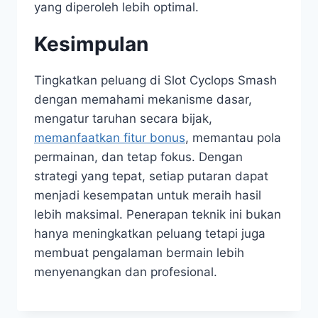
yang diperoleh lebih optimal.
Kesimpulan
Tingkatkan peluang di Slot Cyclops Smash
dengan memahami mekanisme dasar,
mengatur taruhan secara bijak,
memanfaatkan fitur bonus
, memantau pola
permainan, dan tetap fokus. Dengan
strategi yang tepat, setiap putaran dapat
menjadi kesempatan untuk meraih hasil
lebih maksimal. Penerapan teknik ini bukan
hanya meningkatkan peluang tetapi juga
membuat pengalaman bermain lebih
menyenangkan dan profesional.