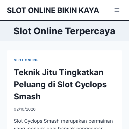
Skip
SLOT ONLINE BIKIN KAYA
to
content
Slot Online Terpercaya
SLOT ONLINE
Teknik Jitu Tingkatkan
Peluang di Slot Cyclops
Smash
02/10/2026
Slot Cyclops Smash merupakan permainan
yang menarik bagi banyak penggemar