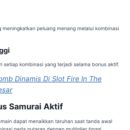
ng meningkatkan peluang menang melalui kombinasi
ggi
ri setiap kombinasi yang terjadi selama bonus aktif.
b Dinamis Di Slot Fire In The
esar
us Samurai Aktif
emain dapat menaikkan taruhan saat tanda awal
nasi pada putaran dengan multiplier tinggi