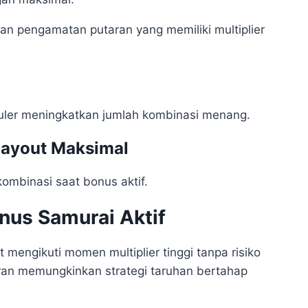
an pengamatan putaran yang memiliki multiplier
ler meningkatkan jumlah kombinasi menang.
Payout Maksimal
kombinasi saat bonus aktif.
us Samurai Aktif
engikuti momen multiplier tinggi tanpa risiko
ran memungkinkan strategi taruhan bertahap