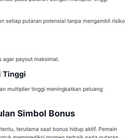
 setiap putaran potensial tanpa mengambil risiko
 agar payout maksimal.
 Tinggi
an multiplier tinggi meningkatkan peluang
lan Simbol Bonus
entu, terutama saat bonus hidup aktif. Pemain
 untuk memprediksi momen terbaik pada putaran