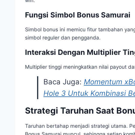
win.
Fungsi Simbol Bonus Samurai
Simbol bonus ini memicu fitur tambahan ya
simbol reguler dan pengganda.
Interaksi Dengan Multiplier Tin
Multiplier tinggi meningkatkan nilai payout da
Baca Juga:
Momentum xBom
Hole 3 Untuk Kombinasi B
Strategi Taruhan Saat Bon
Taruhan bertahap menjadi strategi utama. P
Bonus Samurai muncul, sehingga setiap kombi