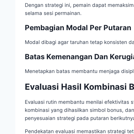
Dengan strategi ini, pemain dapat memaksima
selama sesi permainan.
Pembagian Modal Per Putaran
Modal dibagi agar taruhan tetap konsisten da
Batas Kemenangan Dan Kerugi
Menetapkan batas membantu menjaga disiplin
Evaluasi Hasil Kombinasi 
Evaluasi rutin membantu menilai efektivitas
kombinasi yang dihasilkan simbol bonus, dan 
penyesuaian strategi pada putaran berikutny
Pendekatan evaluasi memastikan strategi te