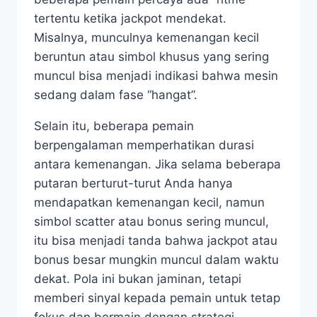
tertentu ketika jackpot mendekat.
Misalnya, munculnya kemenangan kecil
beruntun atau simbol khusus yang sering
muncul bisa menjadi indikasi bahwa mesin
sedang dalam fase “hangat”.
Selain itu, beberapa pemain
berpengalaman memperhatikan durasi
antara kemenangan. Jika selama beberapa
putaran berturut-turut Anda hanya
mendapatkan kemenangan kecil, namun
simbol scatter atau bonus sering muncul,
itu bisa menjadi tanda bahwa jackpot atau
bonus besar mungkin muncul dalam waktu
dekat. Pola ini bukan jaminan, tetapi
memberi sinyal kepada pemain untuk tetap