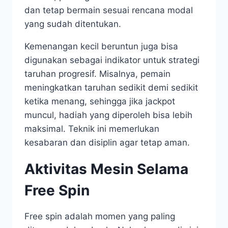
dan tetap bermain sesuai rencana modal
yang sudah ditentukan.
Kemenangan kecil beruntun juga bisa
digunakan sebagai indikator untuk strategi
taruhan progresif. Misalnya, pemain
meningkatkan taruhan sedikit demi sedikit
ketika menang, sehingga jika jackpot
muncul, hadiah yang diperoleh bisa lebih
maksimal. Teknik ini memerlukan
kesabaran dan disiplin agar tetap aman.
Aktivitas Mesin Selama
Free Spin
Free spin adalah momen yang paling