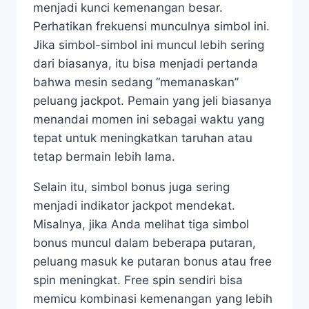
menjadi kunci kemenangan besar.
Perhatikan frekuensi munculnya simbol ini.
Jika simbol-simbol ini muncul lebih sering
dari biasanya, itu bisa menjadi pertanda
bahwa mesin sedang “memanaskan”
peluang jackpot. Pemain yang jeli biasanya
menandai momen ini sebagai waktu yang
tepat untuk meningkatkan taruhan atau
tetap bermain lebih lama.
Selain itu, simbol bonus juga sering
menjadi indikator jackpot mendekat.
Misalnya, jika Anda melihat tiga simbol
bonus muncul dalam beberapa putaran,
peluang masuk ke putaran bonus atau free
spin meningkat. Free spin sendiri bisa
memicu kombinasi kemenangan yang lebih