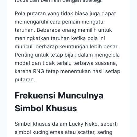
fokus dan bermain dengan strategi.
Pola putaran yang tidak biasa juga dapat
memengaruhi cara pemain mengatur
taruhan. Beberapa orang memilih untuk
meningkatkan taruhan ketika pola ini
muncul, berharap keuntungan lebih besar.
Penting untuk tetap bijak dalam mengelola
modal dan tidak terlalu terbawa suasana,
karena RNG tetap menentukan hasil setiap
putaran.
Frekuensi Munculnya
Simbol Khusus
Simbol khusus dalam Lucky Neko, seperti
simbol kucing emas atau scatter, sering