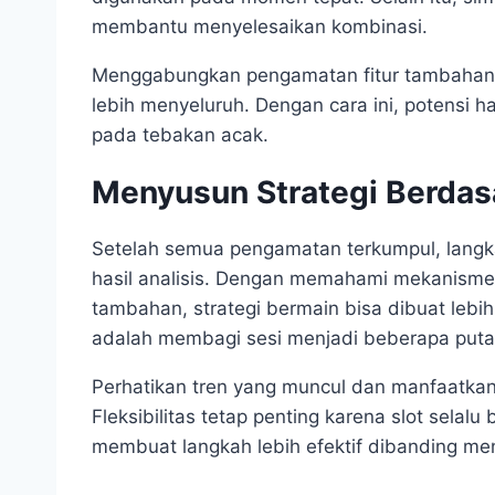
membantu menyelesaikan kombinasi.
Menggabungkan pengamatan fitur tambahan 
lebih menyeluruh. Dengan cara ini, potensi h
pada tebakan acak.
Menyusun Strategi Berdas
Setelah semua pengamatan terkumpul, langka
hasil analisis. Dengan memahami mekanisme,
tambahan, strategi bermain bisa dibuat lebi
adalah membagi sesi menjadi beberapa putar
Perhatikan tren yang muncul dan manfaatkan 
Fleksibilitas tetap penting karena slot selal
membuat langkah lebih efektif dibanding me