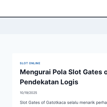
Skip
to
content
SLOT ONLINE
Mengurai Pola Slot Gates 
Pendekatan Logis
10/19/2025
Slot Gates of Gatotkaca selalu menarik perh