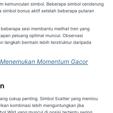
dalam kemunculan simbol. Beberapa simbol cenderung
a simbol bonus aktif setelah beberapa putaran
a beberapa sesi membantu melihat tren yang
kapan peluang optimal muncul. Observasi
an langkah bermain lebih terstruktur daripada
at Menemukan Momentum Gacor
an
yang cukup penting. Simbol Scatter yang memicu
rikan kombinasi lebih menguntungkan jika
ol Wild yang muncul di posisi tertentu sering