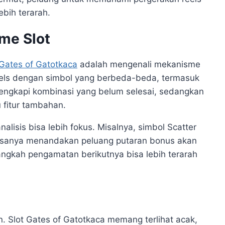
ebih terarah.
me Slot
 Gates of Gatotkaca
adalah mengenali mekanisme
eels dengan simbol yang berbeda-beda, termasuk
engkapi kombinasi yang belum selesai, sedangkan
 fitur tambahan.
alisis bisa lebih fokus. Misalnya, simbol Scatter
biasanya menandakan peluang putaran bonus akan
ngkah pengamatan berikutnya bisa lebih terarah
. Slot Gates of Gatotkaca memang terlihat acak,