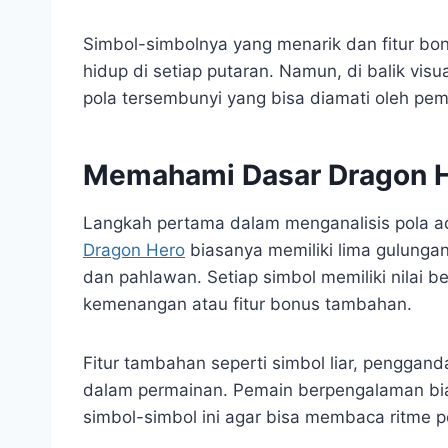
Simbol-simbolnya yang menarik dan fitur bon
hidup di setiap putaran. Namun, di balik vi
pola tersembunyi yang bisa diamati oleh pema
Memahami Dasar Dragon 
Langkah pertama dalam menganalisis pola
Dragon Hero
biasanya memiliki lima gulungan
dan pahlawan. Setiap simbol memiliki nilai 
kemenangan atau fitur bonus tambahan.
Fitur tambahan seperti simbol liar, penggand
dalam permainan. Pemain berpengalaman bi
simbol-simbol ini agar bisa membaca ritme 