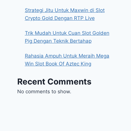
Strategi Jitu Untuk Maxwin di Slot
Crypto Gold Dengan RTP Live
Trik Mudah Untuk Cuan Slot Golden
Pig Dengan Teknik Bertahap
Rahasia Ampuh Untuk Meraih Mega
Win Slot Book Of Aztec King
Recent Comments
No comments to show.