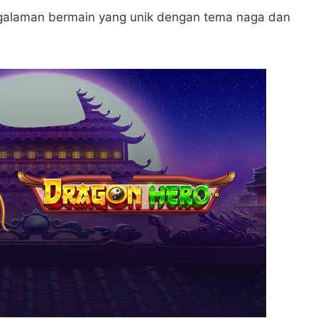
galaman bermain yang unik dengan tema naga dan