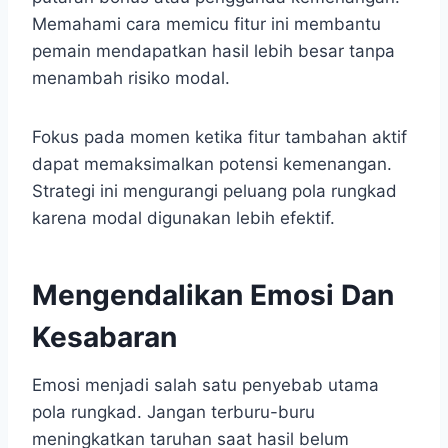
Memahami cara memicu fitur ini membantu
pemain mendapatkan hasil lebih besar tanpa
menambah risiko modal.
Fokus pada momen ketika fitur tambahan aktif
dapat memaksimalkan potensi kemenangan.
Strategi ini mengurangi peluang pola rungkad
karena modal digunakan lebih efektif.
Mengendalikan Emosi Dan
Kesabaran
Emosi menjadi salah satu penyebab utama
pola rungkad. Jangan terburu-buru
meningkatkan taruhan saat hasil belum