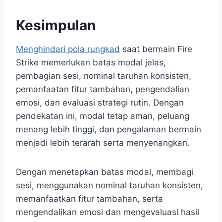
Kesimpulan
Menghindari pola rungkad
saat bermain Fire
Strike memerlukan batas modal jelas,
pembagian sesi, nominal taruhan konsisten,
pemanfaatan fitur tambahan, pengendalian
emosi, dan evaluasi strategi rutin. Dengan
pendekatan ini, modal tetap aman, peluang
menang lebih tinggi, dan pengalaman bermain
menjadi lebih terarah serta menyenangkan.
Dengan menetapkan batas modal, membagi
sesi, menggunakan nominal taruhan konsisten,
memanfaatkan fitur tambahan, serta
mengendalikan emosi dan mengevaluasi hasil