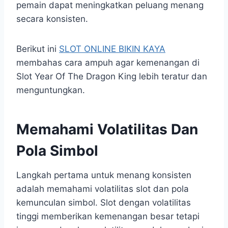
pemain dapat meningkatkan peluang menang
secara konsisten.
Berikut ini
SLOT ONLINE BIKIN KAYA
membahas cara ampuh agar kemenangan di
Slot Year Of The Dragon King lebih teratur dan
menguntungkan.
Memahami Volatilitas Dan
Pola Simbol
Langkah pertama untuk menang konsisten
adalah memahami volatilitas slot dan pola
kemunculan simbol. Slot dengan volatilitas
tinggi memberikan kemenangan besar tetapi