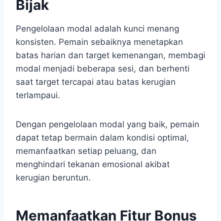
Bijak
Pengelolaan modal adalah kunci menang
konsisten. Pemain sebaiknya menetapkan
batas harian dan target kemenangan, membagi
modal menjadi beberapa sesi, dan berhenti
saat target tercapai atau batas kerugian
terlampaui.
Dengan pengelolaan modal yang baik, pemain
dapat tetap bermain dalam kondisi optimal,
memanfaatkan setiap peluang, dan
menghindari tekanan emosional akibat
kerugian beruntun.
Memanfaatkan Fitur Bonus