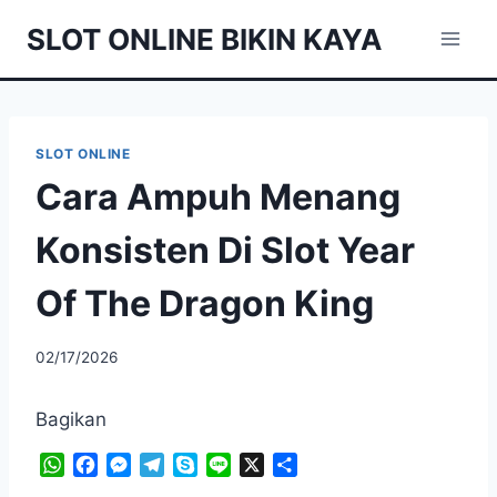
Skip
SLOT ONLINE BIKIN KAYA
to
content
SLOT ONLINE
Cara Ampuh Menang
Konsisten Di Slot Year
Of The Dragon King
02/17/2026
Bagikan
W
F
M
T
S
L
X
S
h
a
e
e
k
i
h