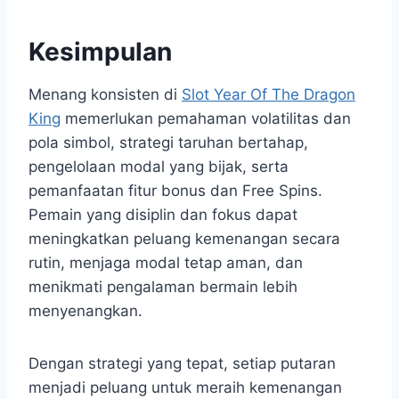
Kesimpulan
Menang konsisten di
Slot Year Of The Dragon
King
memerlukan pemahaman volatilitas dan
pola simbol, strategi taruhan bertahap,
pengelolaan modal yang bijak, serta
pemanfaatan fitur bonus dan Free Spins.
Pemain yang disiplin dan fokus dapat
meningkatkan peluang kemenangan secara
rutin, menjaga modal tetap aman, dan
menikmati pengalaman bermain lebih
menyenangkan.
Dengan strategi yang tepat, setiap putaran
menjadi peluang untuk meraih kemenangan