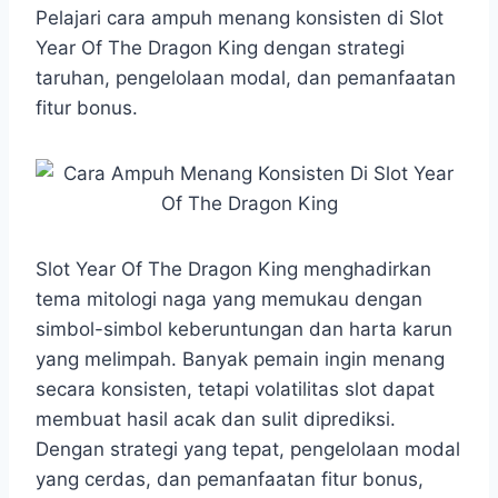
a
c
s
l
y
n
a
Pelajari cara ampuh menang konsisten di Slot
t
e
s
e
p
e
r
Year Of The Dragon King dengan strategi
s
b
e
g
e
e
taruhan, pengelolaan modal, dan pemanfaatan
A
o
n
r
fitur bonus.
p
o
g
a
p
k
e
m
r
Slot Year Of The Dragon King menghadirkan
tema mitologi naga yang memukau dengan
simbol-simbol keberuntungan dan harta karun
yang melimpah. Banyak pemain ingin menang
secara konsisten, tetapi volatilitas slot dapat
membuat hasil acak dan sulit diprediksi.
Dengan strategi yang tepat, pengelolaan modal
yang cerdas, dan pemanfaatan fitur bonus,