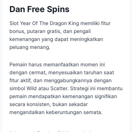
Dan Free Spins
Slot Year Of The Dragon King memiliki fitur
bonus, putaran gratis, dan pengali
kemenangan yang dapat meningkatkan
peluang menang.
Pemain harus memanfaatkan momen ini
dengan cermat, menyesuaikan taruhan saat
fitur aktif, dan menggabungkannya dengan
simbol Wild atau Scatter. Strategi ini membantu
pemain mendapatkan kemenangan signifikan
secara konsisten, bukan sekadar
mengandalkan keberuntungan semata.