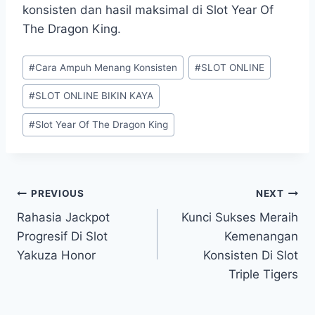
konsisten dan hasil maksimal di Slot Year Of
The Dragon King.
Post
#
Cara Ampuh Menang Konsisten
#
SLOT ONLINE
Tags:
#
SLOT ONLINE BIKIN KAYA
#
Slot Year Of The Dragon King
Post
PREVIOUS
NEXT
Rahasia Jackpot
Kunci Sukses Meraih
navigation
Progresif Di Slot
Kemenangan
Yakuza Honor
Konsisten Di Slot
Triple Tigers