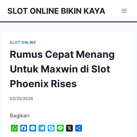
Skip
SLOT ONLINE BIKIN KAYA
to
content
SLOT ONLINE
Rumus Cepat Menang
Untuk Maxwin di Slot
Phoenix Rises
02/25/2026
Bagikan
W
F
M
T
S
L
X
S
h
a
e
e
k
i
h