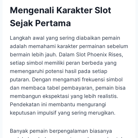
Mengenali Karakter Slot
Sejak Pertama
Langkah awal yang sering diabaikan pemain
adalah memahami karakter permainan sebelum
bermain lebih jauh. Dalam Slot Phoenix Rises,
setiap simbol memiliki peran berbeda yang
memengaruhi potensi hasil pada setiap
putaran. Dengan mengamati frekuensi simbol
dan membaca tabel pembayaran, pemain bisa
membangun ekspektasi yang lebih realistis.
Pendekatan ini membantu mengurangi
keputusan impulsif yang sering merugikan.
Banyak pemain berpengalaman biasanya