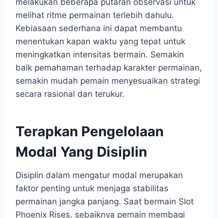
melakukan beberapa putaran observasi untuk
melihat ritme permainan terlebih dahulu.
Kebiasaan sederhana ini dapat membantu
menentukan kapan waktu yang tepat untuk
meningkatkan intensitas bermain. Semakin
baik pemahaman terhadap karakter permainan,
semakin mudah pemain menyesuaikan strategi
secara rasional dan terukur.
Terapkan Pengelolaan
Modal Yang Disiplin
Disiplin dalam mengatur modal merupakan
faktor penting untuk menjaga stabilitas
permainan jangka panjang. Saat bermain Slot
Phoenix Rises, sebaiknya pemain membagi