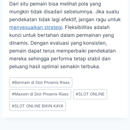
Dari situ pemain bisa melihat pola yang
mungkin tidak disadari sebelumnya. Jika suatu
pendekatan tidak lagi efektif, jangan ragu untuk
menyesuaikan strategi
. Fleksibilitas adalah
kunci untuk bertahan dalam permainan yang
dinamis. Dengan evaluasi yang konsisten,
pemain dapat terus memperbaiki pendekatan
mereka sehingga performa tetap stabil dan
peluang hasil optimal semakin terbuka.
Post
#
Bermain di Slot Phoenix Rises
Tags:
#
Maxwin di Slot Phoenix Rises
#
SLOT ONLINE
#
SLOT ONLINE BIKIN KAYA