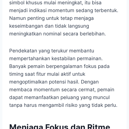
simbol khusus mulai meningkat, itu bisa
menjadi indikasi momentum sedang terbentuk.
Namun penting untuk tetap menjaga
keseimbangan dan tidak langsung
meningkatkan nominal secara berlebihan.
Pendekatan yang terukur membantu
mempertahankan kestabilan permainan.
Banyak pemain berpengalaman fokus pada
timing saat fitur mulai aktif untuk
mengoptimalkan potensi hasil. Dengan
membaca momentum secara cermat, pemain
dapat memanfaatkan peluang yang muncul
tanpa harus mengambil risiko yang tidak perlu.
Menjaga Fokus dan Ritme