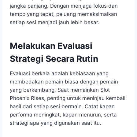
jangka panjang. Dengan menjaga fokus dan
tempo yang tepat, peluang memaksimalkan
setiap sesi menjadi jauh lebih besar.
Melakukan Evaluasi
Strategi Secara Rutin
Evaluasi berkala adalah kebiasaan yang
membedakan pemain biasa dengan pemain
yang berkembang. Saat memainkan Slot
Phoenix Rises, penting untuk meninjau kembali
hasil dari setiap sesi bermain. Catat kapan
performa meningkat, kapan menurun, serta
strategi apa yang digunakan saat itu.