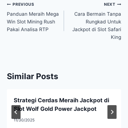
Post
PREVIOUS
NEXT
Panduan Meraih Mega
Cara Bermain Tanpa
navigation
Win Slot Mining Rush
Rungkad Untuk
Pakai Analisa RTP
Jackpot di Slot Safari
King
Similar Posts
Strategi Cerdas Meraih Jackpot di
Slot Wolf Gold Power Jackpot
11/30/2025