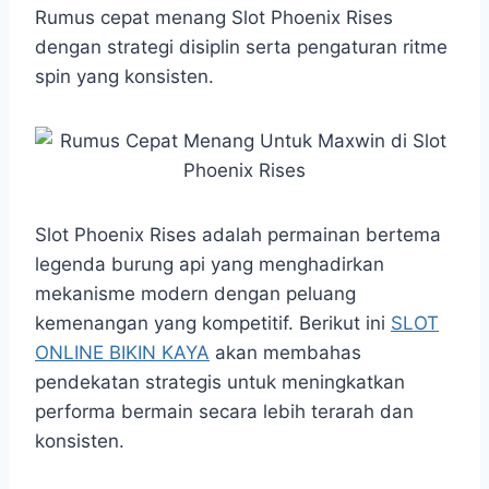
a
c
s
l
y
n
a
Rumus cepat menang Slot Phoenix Rises
t
e
s
e
p
e
r
dengan strategi disiplin serta pengaturan ritme
s
b
e
g
e
e
spin yang konsisten.
A
o
n
r
p
o
g
a
p
k
e
m
r
Slot Phoenix Rises adalah permainan bertema
legenda burung api yang menghadirkan
mekanisme modern dengan peluang
kemenangan yang kompetitif. Berikut ini
SLOT
ONLINE BIKIN KAYA
akan membahas
pendekatan strategis untuk meningkatkan
performa bermain secara lebih terarah dan
konsisten.