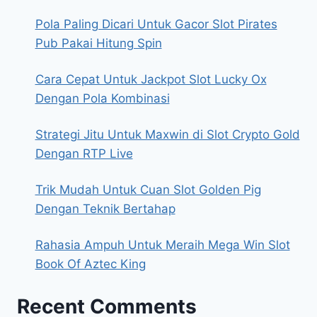
Pola Paling Dicari Untuk Gacor Slot Pirates
Pub Pakai Hitung Spin
Cara Cepat Untuk Jackpot Slot Lucky Ox
Dengan Pola Kombinasi
Strategi Jitu Untuk Maxwin di Slot Crypto Gold
Dengan RTP Live
Trik Mudah Untuk Cuan Slot Golden Pig
Dengan Teknik Bertahap
Rahasia Ampuh Untuk Meraih Mega Win Slot
Book Of Aztec King
Recent Comments