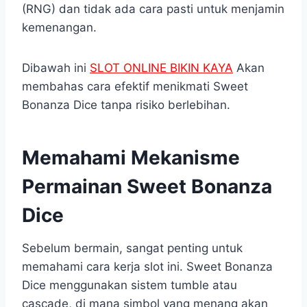
(RNG) dan tidak ada cara pasti untuk menjamin
kemenangan.
Dibawah ini
SLOT ONLINE BIKIN KAYA
Akan
membahas cara efektif menikmati Sweet
Bonanza Dice tanpa risiko berlebihan.
Memahami Mekanisme
Permainan Sweet Bonanza
Dice
Sebelum bermain, sangat penting untuk
memahami cara kerja slot ini. Sweet Bonanza
Dice menggunakan sistem tumble atau
cascade, di mana simbol yang menang akan