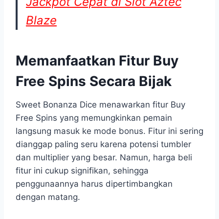
Jackpot Cepat di Slot Aztec
Blaze
Memanfaatkan Fitur Buy
Free Spins Secara Bijak
Sweet Bonanza Dice menawarkan fitur Buy
Free Spins yang memungkinkan pemain
langsung masuk ke mode bonus. Fitur ini sering
dianggap paling seru karena potensi tumbler
dan multiplier yang besar. Namun, harga beli
fitur ini cukup signifikan, sehingga
penggunaannya harus dipertimbangkan
dengan matang.