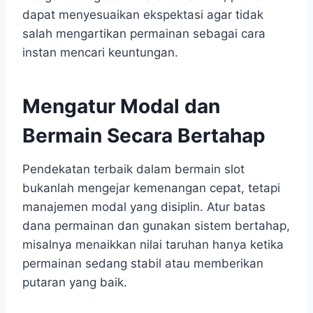
dapat menyesuaikan ekspektasi agar tidak
salah mengartikan permainan sebagai cara
instan mencari keuntungan.
Mengatur Modal dan
Bermain Secara Bertahap
Pendekatan terbaik dalam bermain slot
bukanlah mengejar kemenangan cepat, tetapi
manajemen modal yang disiplin. Atur batas
dana permainan dan gunakan sistem bertahap,
misalnya menaikkan nilai taruhan hanya ketika
permainan sedang stabil atau memberikan
putaran yang baik.