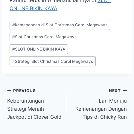
Pantau terus info menarik lainnya di
SLOT
ONLINE BIKIN KAYA
.
Post
#
Kemenangan di Slot Christmas Carol Megaways
Tags:
#
Slot Christmas Carol Megaways
#
SLOT ONLINE BIKIN KAYA
#
Strategi Slot Christmas Carol Megaways
Post
PREVIOUS
NEXT
Keberuntungan
Lari Menuju
navigation
Strategi Meraih
Kemenangan Dengan
Jackpot di Clover Gold
Tips di Chicky Run