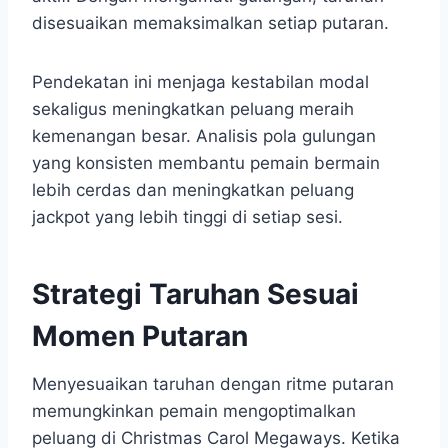
disesuaikan memaksimalkan setiap putaran.
Pendekatan ini menjaga kestabilan modal
sekaligus meningkatkan peluang meraih
kemenangan besar. Analisis pola gulungan
yang konsisten membantu pemain bermain
lebih cerdas dan meningkatkan peluang
jackpot yang lebih tinggi di setiap sesi.
Strategi Taruhan Sesuai
Momen Putaran
Menyesuaikan taruhan dengan ritme putaran
memungkinkan pemain mengoptimalkan
peluang di Christmas Carol Megaways. Ketika