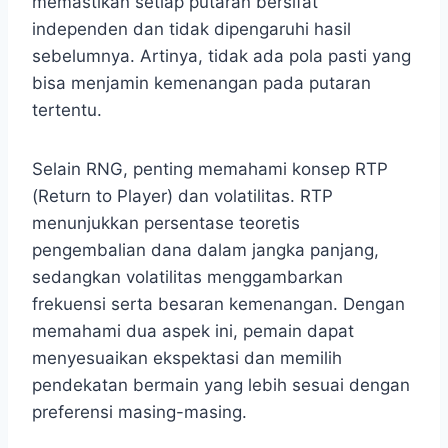
memastikan setiap putaran bersifat
independen dan tidak dipengaruhi hasil
sebelumnya. Artinya, tidak ada pola pasti yang
bisa menjamin kemenangan pada putaran
tertentu.
Selain RNG, penting memahami konsep RTP
(Return to Player) dan volatilitas. RTP
menunjukkan persentase teoretis
pengembalian dana dalam jangka panjang,
sedangkan volatilitas menggambarkan
frekuensi serta besaran kemenangan. Dengan
memahami dua aspek ini, pemain dapat
menyesuaikan ekspektasi dan memilih
pendekatan bermain yang lebih sesuai dengan
preferensi masing-masing.