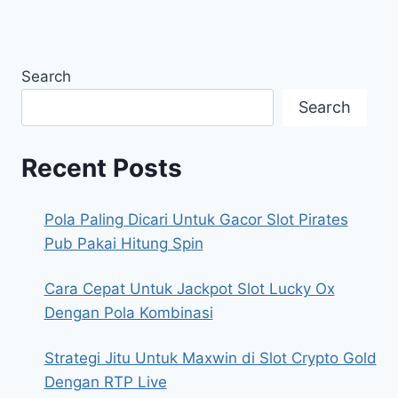
Search
Search
Recent Posts
Pola Paling Dicari Untuk Gacor Slot Pirates
Pub Pakai Hitung Spin
Cara Cepat Untuk Jackpot Slot Lucky Ox
Dengan Pola Kombinasi
Strategi Jitu Untuk Maxwin di Slot Crypto Gold
Dengan RTP Live