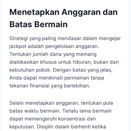
Menetapkan Anggaran dan
Batas Bermain
Strategi yang paling mendasar dalam mengejar
jackpot adalah pengelolaan anggaran.
Tentukan jumlah dana yang memang
dialokasikan khusus untuk hiburan, bukan dari
kebutuhan pokok. Dengan batas yang jelas,
Anda dapat menikmati permainan tanpa
tekanan finansial yang berlebihan.
Selain menetapkan anggaran, tentukan pula
batas waktu bermain. Terlalu lama bermain
dapat memengaruhi konsentrasi dan
keputusan. Disiplin dalam berhenti ketika