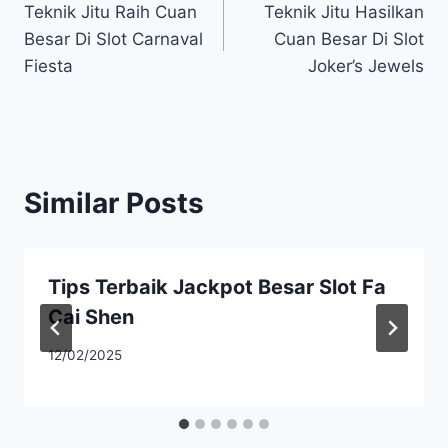
Teknik Jitu Raih Cuan
Teknik Jitu Hasilkan
navigation
Besar Di Slot Carnaval
Cuan Besar Di Slot
Fiesta
Joker’s Jewels
Similar Posts
Tips Terbaik Jackpot Besar Slot Fa
Cai Shen
12/02/2025