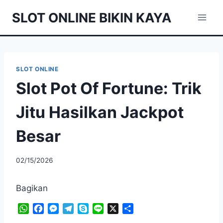
Skip
SLOT ONLINE BIKIN KAYA
to
content
SLOT ONLINE
Slot Pot Of Fortune: Trik
Jitu Hasilkan Jackpot
Besar
02/15/2026
Bagikan
W
F
M
T
S
L
X
S
h
a
e
e
k
i
h