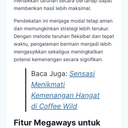
menaikkan taruhan secara bertahap dapat
memberikan hasil lebih maksimal.
Pendekatan ini menjaga modal tetap aman
dan memungkinkan strategi lebih terukur.
Dengan metode taruhan fleksibel dan tepat
waktu, pengalaman bermain menjadi lebih
mengasyikkan sekaligus meningkatkan
potensi kemenangan secara signifikan.
Baca Juga:
Sensasi
Menikmati
Kemenangan Hangat
di Coffee Wild
Fitur Megaways untuk