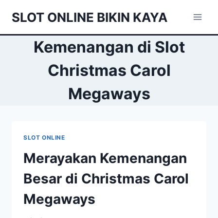
Skip
SLOT ONLINE BIKIN KAYA
to
content
Kemenangan di Slot
Christmas Carol
Megaways
SLOT ONLINE
Merayakan Kemenangan
Besar di Christmas Carol
Megaways