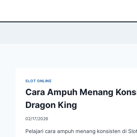
Skip
to
content
SLOT ONLINE
Cara Ampuh Menang Konsis
Dragon King
02/17/2026
Pelajari cara ampuh menang konsisten di Slo