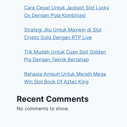
Cara Cepat Untuk Jackpot Slot Lucky
Ox Dengan Pola Kombinasi
Strategi Jitu Untuk Maxwin di Slot
Crypto Gold Dengan RTP Live
Trik Mudah Untuk Cuan Slot Golden
Pig Dengan Teknik Bertahap
Rahasia Ampuh Untuk Meraih Mega
Win Slot Book Of Aztec King
Recent Comments
No comments to show.