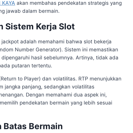
N KAYA
akan membahas pendekatan strategis yang
ung jawab dalam bermain.
Sistem Kerja Slot
 jackpot adalah memahami bahwa slot bekerja
ndom Number Generator). Sistem ini memastikan
 dipengaruhi hasil sebelumnya. Artinya, tidak ada
ada putaran tertentu.
eturn to Player) dan volatilitas. RTP menunjukkan
 jangka panjang, sedangkan volatilitas
menangan. Dengan memahami dua aspek ini,
memilih pendekatan bermain yang lebih sesuai
 Batas Bermain