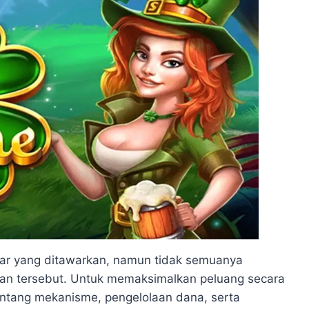
sar yang ditawarkan, namun tidak semuanya
nan tersebut. Untuk memaksimalkan peluang secara
ntang mekanisme, pengelolaan dana, serta