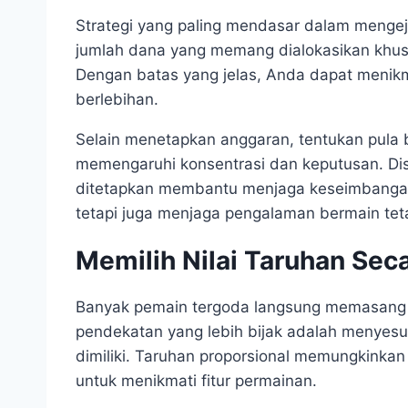
Strategi yang paling mendasar dalam mengej
jumlah dana yang memang dialokasikan khusu
Dengan batas yang jelas, Anda dapat menikm
berlebihan.
Selain menetapkan anggaran, tentukan pula 
memengaruhi konsentrasi dan keputusan. Dis
ditetapkan membantu menjaga keseimbangan
tetapi juga menjaga pengalaman bermain tetap
Memilih Nilai Taruhan Sec
Banyak pemain tergoda langsung memasang 
pendekatan yang lebih bijak adalah menyesua
dimiliki. Taruhan proporsional memungkinka
untuk menikmati fitur permainan.