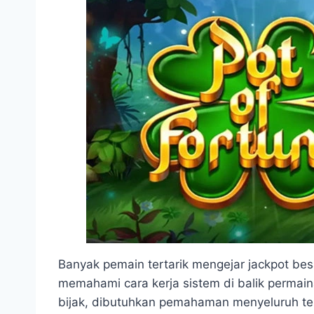
Banyak pemain tertarik mengejar jackpot be
memahami cara kerja sistem di balik permai
bijak, dibutuhkan pemahaman menyeluruh te