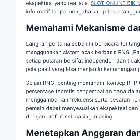
ekspektasi yang realistis.
SLOT ONLINE BIKI
informatif tanpa mengabaikan prinsip tangg
Memahami Mekanisme dan 
Langkah pertama sebelum berbicara tentang
menggunakan sistem acak berbasis RNG (Ra
setiap putaran bersifat independen dan tidak
pola pasti yang bisa menjamin kemenangan p
Selain RNG, penting memahami konsep RTP (R
persentase teoretis pengembalian dana dalam
menggambarkan frekuensi serta besaran ke
pemain dapat menyesuaikan ekspektasi dan 
dengan preferensi masing-masing.
Menetapkan Anggaran dan