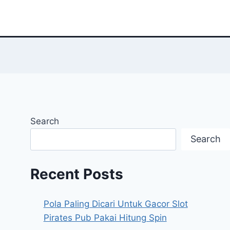
Search
Search
Recent Posts
Pola Paling Dicari Untuk Gacor Slot
Pirates Pub Pakai Hitung Spin