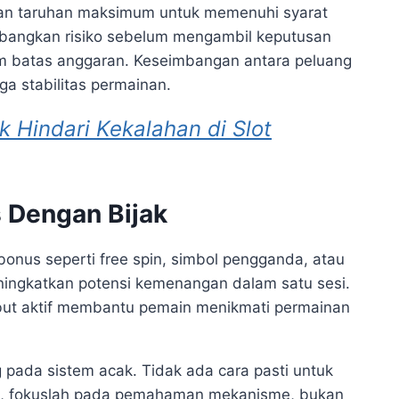
kan taruhan maksimum untuk memenuhi syarat
mbangkan risiko sebelum mengambil keputusan
lam batas anggaran. Keseimbangan antara peluang
ga stabilitas permainan.
k Hindari Kekalahan di Slot
 Dengan Bijak
 bonus seperti free spin, simbol pengganda, atau
eningkatkan potensi kemenangan dalam satu sesi.
but aktif membantu pemain menikmati permainan
g pada sistem acak. Tidak ada cara pasti untuk
tu, fokuslah pada pemahaman mekanisme, bukan