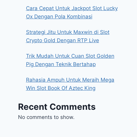
Cara Cepat Untuk Jackpot Slot Lucky
Ox Dengan Pola Kombinasi
Strategi Jitu Untuk Maxwin di Slot
Crypto Gold Dengan RTP Live
Trik Mudah Untuk Cuan Slot Golden
Pig Dengan Teknik Bertahap
Rahasia Ampuh Untuk Meraih Mega
Win Slot Book Of Aztec King
Recent Comments
No comments to show.