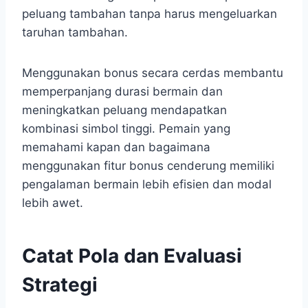
peluang tambahan tanpa harus mengeluarkan
taruhan tambahan.
Menggunakan bonus secara cerdas membantu
memperpanjang durasi bermain dan
meningkatkan peluang mendapatkan
kombinasi simbol tinggi. Pemain yang
memahami kapan dan bagaimana
menggunakan fitur bonus cenderung memiliki
pengalaman bermain lebih efisien dan modal
lebih awet.
Catat Pola dan Evaluasi
Strategi