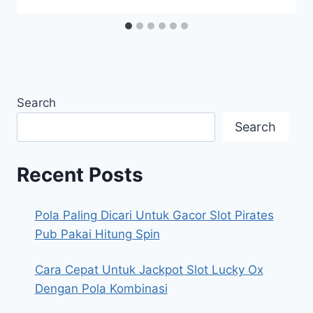
Search
Search
Recent Posts
Pola Paling Dicari Untuk Gacor Slot Pirates
Pub Pakai Hitung Spin
Cara Cepat Untuk Jackpot Slot Lucky Ox
Dengan Pola Kombinasi