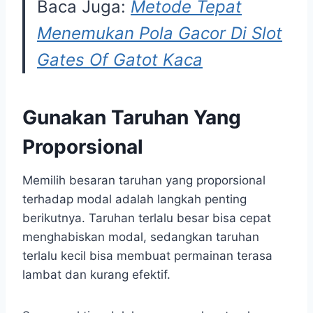
Baca Juga:
Metode Tepat
Menemukan Pola Gacor Di Slot
Gates Of Gatot Kaca
Gunakan Taruhan Yang
Proporsional
Memilih besaran taruhan yang proporsional
terhadap modal adalah langkah penting
berikutnya. Taruhan terlalu besar bisa cepat
menghabiskan modal, sedangkan taruhan
terlalu kecil bisa membuat permainan terasa
lambat dan kurang efektif.