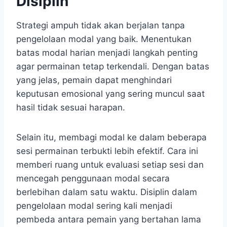
Disiplin
Strategi ampuh tidak akan berjalan tanpa
pengelolaan modal yang baik. Menentukan
batas modal harian menjadi langkah penting
agar permainan tetap terkendali. Dengan batas
yang jelas, pemain dapat menghindari
keputusan emosional yang sering muncul saat
hasil tidak sesuai harapan.
Selain itu, membagi modal ke dalam beberapa
sesi permainan terbukti lebih efektif. Cara ini
memberi ruang untuk evaluasi setiap sesi dan
mencegah penggunaan modal secara
berlebihan dalam satu waktu. Disiplin dalam
pengelolaan modal sering kali menjadi
pembeda antara pemain yang bertahan lama