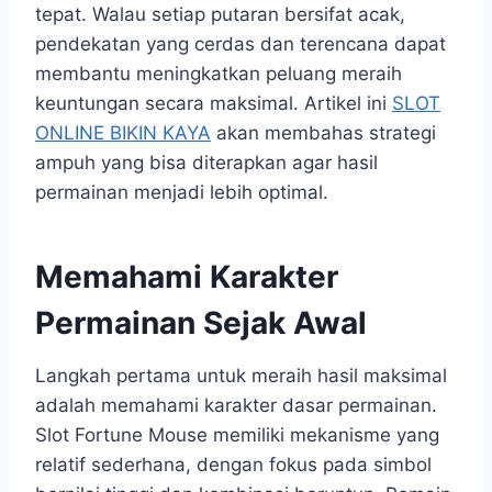
tepat. Walau setiap putaran bersifat acak,
pendekatan yang cerdas dan terencana dapat
membantu meningkatkan peluang meraih
keuntungan secara maksimal. Artikel ini
SLOT
ONLINE BIKIN KAYA
akan membahas strategi
ampuh yang bisa diterapkan agar hasil
permainan menjadi lebih optimal.
Memahami Karakter
Permainan Sejak Awal
Langkah pertama untuk meraih hasil maksimal
adalah memahami karakter dasar permainan.
Slot Fortune Mouse memiliki mekanisme yang
relatif sederhana, dengan fokus pada simbol