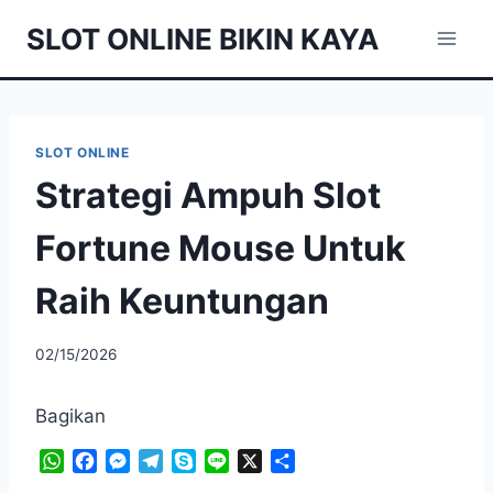
Skip
SLOT ONLINE BIKIN KAYA
to
content
SLOT ONLINE
Strategi Ampuh Slot
Fortune Mouse Untuk
Raih Keuntungan
02/15/2026
Bagikan
W
F
M
T
S
L
X
S
h
a
e
e
k
i
h