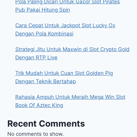
Pola Paling Dicari Untuk Gacor Slot Pirates
Pub Pakai Hitung Spin
Cara Cepat Untuk Jackpot Slot Lucky Ox
Dengan Pola Kombinasi
Strategi Jitu Untuk Maxwin di Slot Crypto Gold
Dengan RTP Live
Trik Mudah Untuk Cuan Slot Golden Pig
Dengan Teknik Bertahap
Rahasia Ampuh Untuk Meraih Mega Win Slot
Book Of Aztec King
Recent Comments
No comments to show.