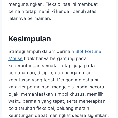
menguntungkan. Fleksibilitas ini membuat
pemain tetap memiliki kendali penuh atas
jalannya permainan.
Kesimpulan
Strategi ampuh dalam bermain
Slot Fortune
Mouse
tidak hanya bergantung pada
keberuntungan semata, tetapi juga pada
pemahaman, disiplin, dan pengambilan
keputusan yang tepat. Dengan memahami
karakter permainan, mengelola modal secara
bijak, memanfaatkan simbol khusus, memilih
waktu bermain yang tepat, serta menerapkan
pola taruhan fleksibel, peluang meraih
keuntungan dapat meningkat secara signifikan.