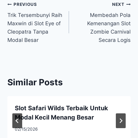
Post
PREVIOUS
NEXT
Trik Tersembunyi Raih
Membedah Pola
navigation
Maxwin di Slot Eye of
Kemenangan Slot
Cleopatra Tanpa
Zombie Carnival
Modal Besar
Secara Logis
Similar Posts
Slot Safari Wilds Terbaik Untuk
Modal Kecil Menang Besar
02/15/2026