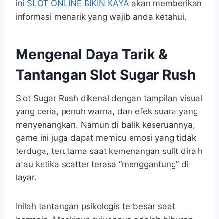
ini
SLOT ONLINE BIKIN KAYA
akan memberikan
informasi menarik yang wajib anda ketahui.
Mengenal Daya Tarik &
Tantangan Slot Sugar Rush
Slot Sugar Rush dikenal dengan tampilan visual
yang ceria, penuh warna, dan efek suara yang
menyenangkan. Namun di balik keseruannya,
game ini juga dapat memicu emosi yang tidak
terduga, terutama saat kemenangan sulit diraih
atau ketika scatter terasa “menggantung” di
layar.
Inilah tantangan psikologis terbesar saat