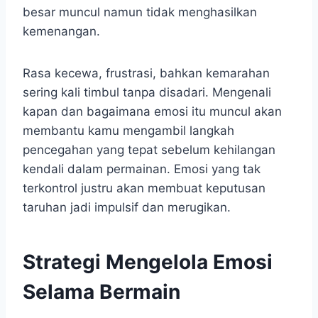
besar muncul namun tidak menghasilkan
kemenangan.
Rasa kecewa, frustrasi, bahkan kemarahan
sering kali timbul tanpa disadari. Mengenali
kapan dan bagaimana emosi itu muncul akan
membantu kamu mengambil langkah
pencegahan yang tepat sebelum kehilangan
kendali dalam permainan. Emosi yang tak
terkontrol justru akan membuat keputusan
taruhan jadi impulsif dan merugikan.
Strategi Mengelola Emosi
Selama Bermain