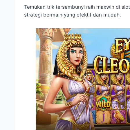
h
a
e
e
k
i
h
a
c
s
l
y
n
a
Temukan trik tersembunyi raih maxwin di slo
t
e
s
e
p
e
r
strategi bermain yang efektif dan mudah.
s
b
e
g
e
e
A
o
n
r
p
o
g
a
p
k
e
m
r