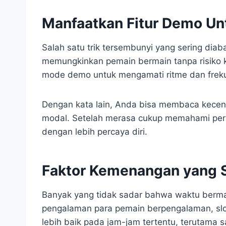
Manfaatkan Fitur Demo Un
Salah satu trik tersembunyi yang sering dia
memungkinkan pemain bermain tanpa risiko
mode demo untuk mengamati ritme dan frekue
Dengan kata lain, Anda bisa membaca kecend
modal. Setelah merasa cukup memahami peril
dengan lebih percaya diri.
Faktor Kemenangan yang S
Banyak yang tidak sadar bahwa waktu berma
pengalaman para pemain berpengalaman, slo
lebih baik pada jam-jam tertentu, terutama saa