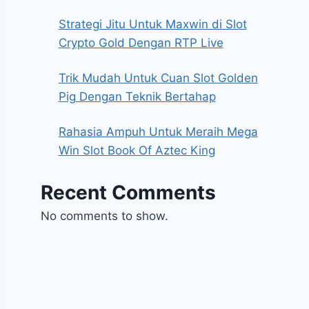
Strategi Jitu Untuk Maxwin di Slot
Crypto Gold Dengan RTP Live
Trik Mudah Untuk Cuan Slot Golden
Pig Dengan Teknik Bertahap
Rahasia Ampuh Untuk Meraih Mega
Win Slot Book Of Aztec King
Recent Comments
No comments to show.