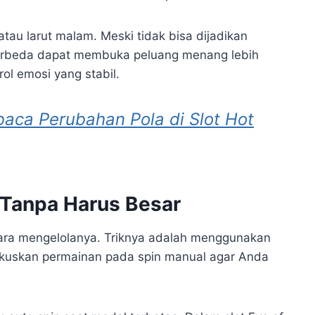
tau larut malam. Meski tidak bisa dijadikan
berbeda dapat membuka peluang menang lebih
ol emosi yang stabil.
aca Perubahan Pola di Slot Hot
Tanpa Harus Besar
cara mengelolanya. Triknya adalah menggunakan
okuskan permainan pada spin manual agar Anda