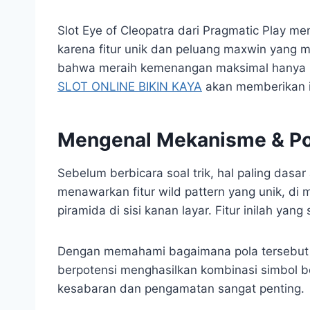
Slot Eye of Cleopatra dari Pragmatic Play me
karena fitur unik dan peluang maxwin yang 
bahwa meraih kemenangan maksimal hanya bi
SLOT ONLINE BIKIN KAYA
akan memberikan i
Mengenal Mekanisme & Pol
Sebelum berbicara soal trik, hal paling das
menawarkan fitur wild pattern yang unik, di 
piramida di sisi kanan layar. Fitur inilah ya
Dengan memahami bagaimana pola tersebut b
berpotensi menghasilkan kombinasi simbol bern
kesabaran dan pengamatan sangat penting.