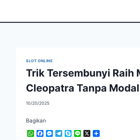
Skip
to
content
SLOT ONLINE
Trik Tersembunyi Raih 
Cleopatra Tanpa Modal
10/20/2025
Bagikan
W
F
M
T
S
L
X
S