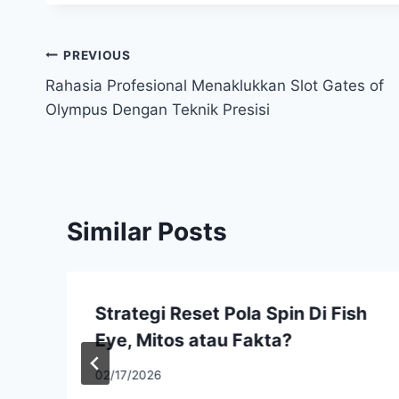
Post
PREVIOUS
Rahasia Profesional Menaklukkan Slot Gates of
navigation
Olympus Dengan Teknik Presisi
Similar Posts
Strategi Reset Pola Spin Di Fish
Eye, Mitos atau Fakta?
02/17/2026